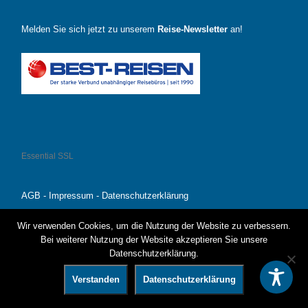
Melden Sie sich jetzt zu unserem
Reise-Newsletter
an!
Essential SSL
AGB
-
Impressum
-
Datenschutzerklärung
Wir verwenden Cookies, um die Nutzung der Website zu verbessern.
Bei weiterer Nutzung der Website akzeptieren Sie unsere
© 2026
Reisebüro KLEINE FLUCHTEN GmbH Gütersloh
–
Datenschutzerklärung.
Alle Rechte vorbehalten
Verstanden
Datenschutzerklärung
Präsentiert von
WP
– Entworfen mit dem
Customizr-Theme