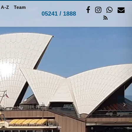
 A-Z
Team
05241 / 1888