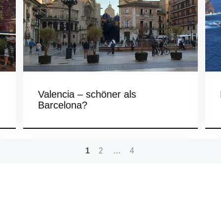
Valencia – schöner als
Barcelona?
1
2
…
4