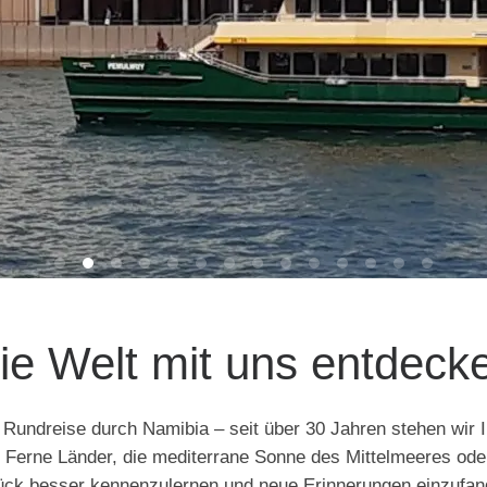
ie Welt mit uns entdeck
 Rundreise durch Namibia – seit über 30 Jahren stehen wir I
e. Ferne Länder, die mediterrane Sonne des Mittelmeeres ode
Stück besser kennenzulernen und neue Erinnerungen einzufan