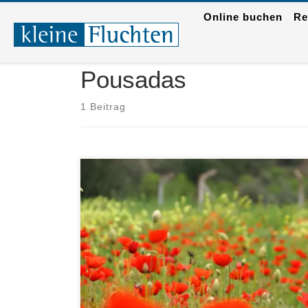
Online buchen
Re
Zum Inhalt springen
Pousadas
1 Beitrag
Portugal ist so viel mehr als "nur" die Algarve. Beglei
Reise durch das unberührte Alentejo.